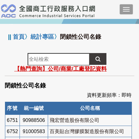
跳
Toggl
到
navig
主
:::
要
內
||
首頁
〉
統計專區
〉
閉鎖性公司名錄
容
全
站
【熱門查詢】公司/商業/工廠登記資料
檢
索
閉鎖性公司名錄
資料更新頻率：即時
序號
統一編號
公司名稱
6751
90988506
飛宏營造股份有限公司
6752
91000583
百美貼台灣膠膜製造股份有限公司