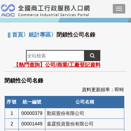
跳
Toggl
到
navig
主
:::
要
內
||
首頁
〉
統計專區
〉
閉鎖性公司名錄
容
全
站
【熱門查詢】公司/商業/工廠登記資料
檢
索
閉鎖性公司名錄
資料更新頻率：即時
序號
統一編號
公司名稱
1
00000379
勤宸股份有限公司
2
00001449
嘉霆投資股份有限公司