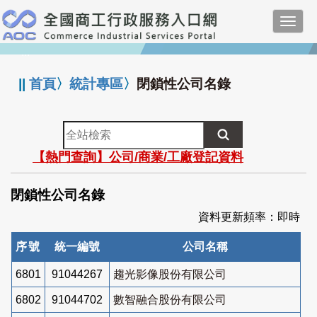
跳
Toggl
到
navig
主
:::
要
內
||
首頁
〉
統計專區
〉
閉鎖性公司名錄
容
全
站
【熱門查詢】公司/商業/工廠登記資料
檢
索
閉鎖性公司名錄
資料更新頻率：即時
序號
統一編號
公司名稱
6801
91044267
趨光影像股份有限公司
6802
91044702
數智融合股份有限公司