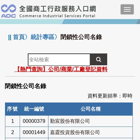
跳
Toggl
到
navig
主
:::
要
內
||
首頁
〉
統計專區
〉
閉鎖性公司名錄
容
全
站
【熱門查詢】公司/商業/工廠登記資料
檢
索
閉鎖性公司名錄
資料更新頻率：即時
序號
統一編號
公司名稱
1
00000379
勤宸股份有限公司
2
00001449
嘉霆投資股份有限公司