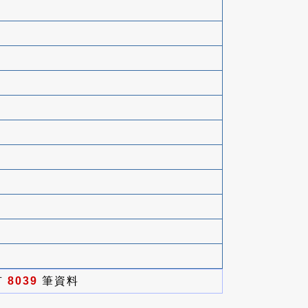
有
8039
筆資料