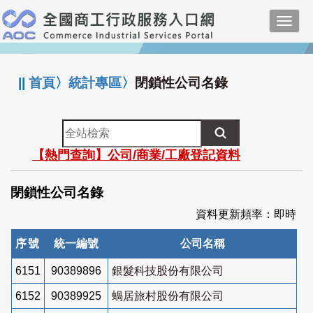
跳
Toggl
到
navig
主
:::
要
內
||
首頁
〉
統計專區
〉
閉鎖性公司名錄
容
全
站
【熱門查詢】公司/商業/工廠登記資料
檢
索
閉鎖性公司名錄
資料更新頻率：即時
序號
統一編號
公司名稱
6151
90389896
銀髮科技股份有限公司
6152
90389925
蝸居旅村股份有限公司