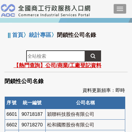
跳
Toggl
到
navig
主
:::
要
內
||
首頁
〉
統計專區
〉
閉鎖性公司名錄
容
全
站
【熱門查詢】公司/商業/工廠登記資料
檢
索
閉鎖性公司名錄
資料更新頻率：即時
序號
統一編號
公司名稱
6601
90718187
穎聯科技股份有限公司
6602
90718270
松和國際股份有限公司