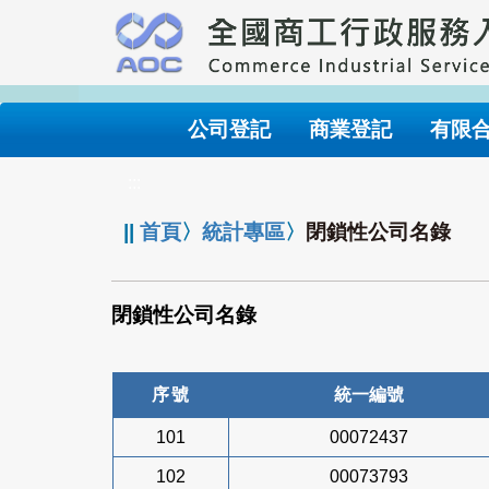
跳
到
主
要
內
公司登記
商業登記
有限
容
:::
||
首頁
〉
統計專區
〉
閉鎖性公司名錄
閉鎖性公司名錄
序號
統一編號
101
00072437
102
00073793