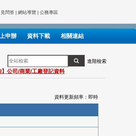
常見問答
|
網站導覽
|
公務專區
上申辦
資料下載
相關連結
全
進階檢索
站
】公司/商業/工廠登記資料
檢
索
資料更新頻率：即時