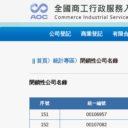
跳
到
主
要
內
公司登記
商業登記
有限
容
:::
||
首頁
〉
統計專區
〉
閉鎖性公司名錄
閉鎖性公司名錄
序號
統一編號
151
00106957
152
00107082