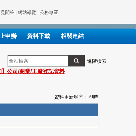
常見問答
|
網站導覽
|
公務專區
上申辦
資料下載
相關連結
全
進階檢索
站
】公司/商業/工廠登記資料
檢
索
資料更新頻率：即時