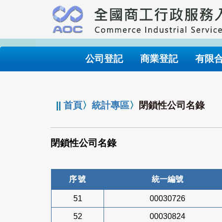
跳
到
主
要
內
公司登記
商業登記
有限
容
:::
||
首頁
〉
統計專區
〉
閉鎖性公司名錄
閉鎖性公司名錄
序號
統一編號
51
00030726
52
00030824