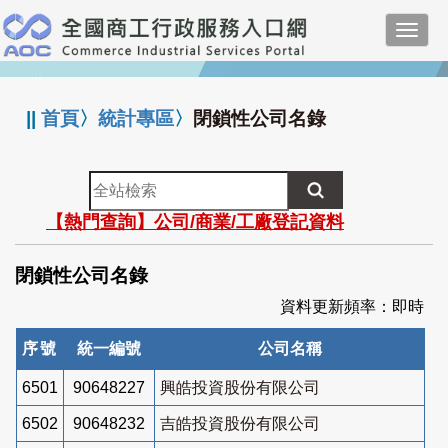
跳
Toggl
到
navig
主
:::
要
內
||
首頁
〉
統計專區
〉
閉鎖性公司名錄
容
全
站
【熱門查詢】公司/商業/工廠登記資料
檢
索
閉鎖性公司名錄
資料更新頻率：即時
序號
統一編號
公司名稱
6501
90648227
興皓投資股份有限公司
6502
90648232
吉皓投資股份有限公司