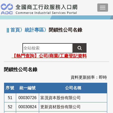
跳
Toggl
到
navig
主
:::
要
內
||
首頁
〉
統計專區
〉
閉鎖性公司名錄
容
全
站
【熱門查詢】公司/商業/工廠登記資料
檢
索
閉鎖性公司名錄
資料更新頻率：即時
序號
統一編號
公司名稱
51
00030726
富茂資本股份有限公司
52
00030824
更新資材股份有限公司