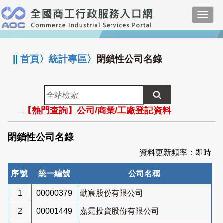
跳
Toggl
到
navig
主
:::
要
內
||
首頁
〉
統計專區
〉
閉鎖性公司名錄
容
全
站
【熱門查詢】公司/商業/工廠登記資料
檢
索
閉鎖性公司名錄
資料更新頻率：即時
序號
統一編號
公司名稱
1
00000379
勤宸股份有限公司
2
00001449
嘉霆投資股份有限公司