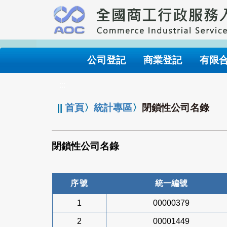
跳
到
主
要
內
公司登記
商業登記
有限
容
:::
||
首頁
〉
統計專區
〉
閉鎖性公司名錄
閉鎖性公司名錄
序號
統一編號
1
00000379
2
00001449