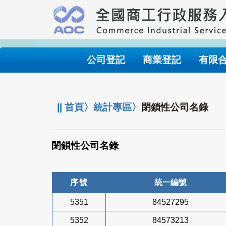
跳
到
主
要
內
公司登記
商業登記
有限
容
:::
||
首頁
〉
統計專區
〉
閉鎖性公司名錄
閉鎖性公司名錄
序號
統一編號
5351
84527295
5352
84573213