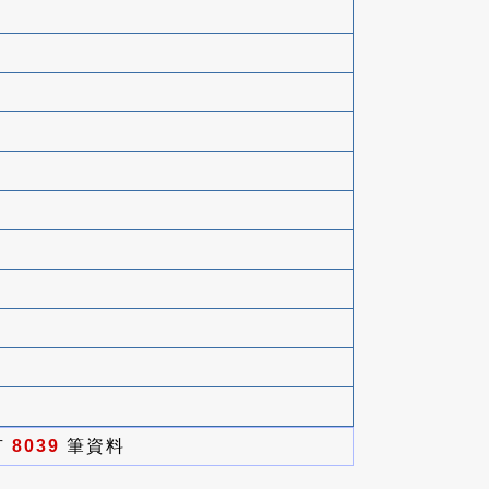
有
8039
筆資料