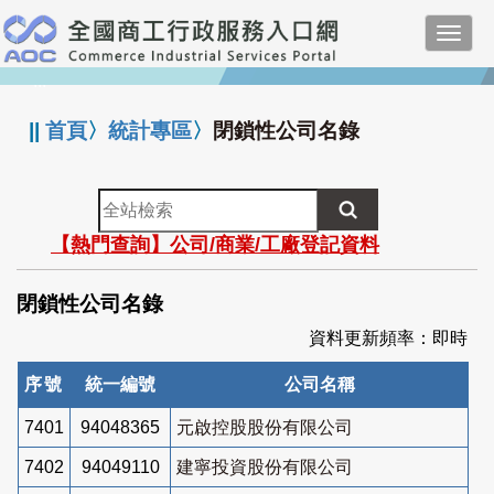
跳
Toggl
到
navig
主
:::
要
內
||
首頁
〉
統計專區
〉
閉鎖性公司名錄
容
全
站
【熱門查詢】公司/商業/工廠登記資料
檢
索
閉鎖性公司名錄
資料更新頻率：即時
序號
統一編號
公司名稱
7401
94048365
元啟控股股份有限公司
7402
94049110
建寧投資股份有限公司