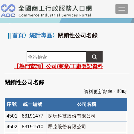
跳
Toggl
到
navig
主
:::
要
內
||
首頁
〉
統計專區
〉
閉鎖性公司名錄
容
全
站
【熱門查詢】公司/商業/工廠登記資料
檢
索
閉鎖性公司名錄
資料更新頻率：即時
序號
統一編號
公司名稱
4501
83191477
探玩科技股份有限公司
4502
83191510
墨弦股份有限公司