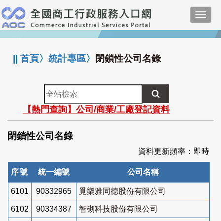
跳
Toggl
到
navig
主
:::
要
內
||
首頁
〉
統計專區
〉
閉鎖性公司名錄
容
全
站
【熱門查詢】公司/商業/工廠登記資料
檢
索
閉鎖性公司名錄
資料更新頻率：即時
序號
統一編號
公司名稱
6101
90332965
覓樂雅同德股份有限公司
6102
90334387
智砌科技股份有限公司