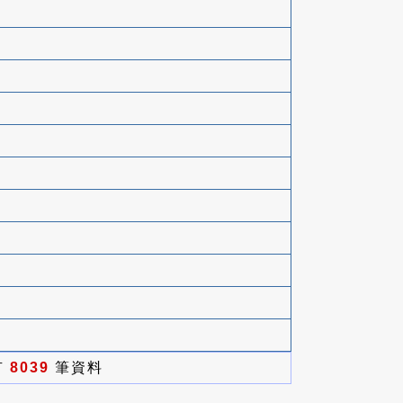
有
8039
筆資料