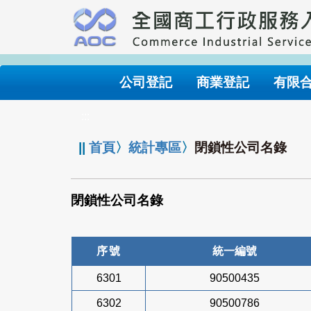
跳
到
主
要
內
公司登記
商業登記
有限
容
:::
||
首頁
〉
統計專區
〉
閉鎖性公司名錄
閉鎖性公司名錄
序號
統一編號
6301
90500435
6302
90500786