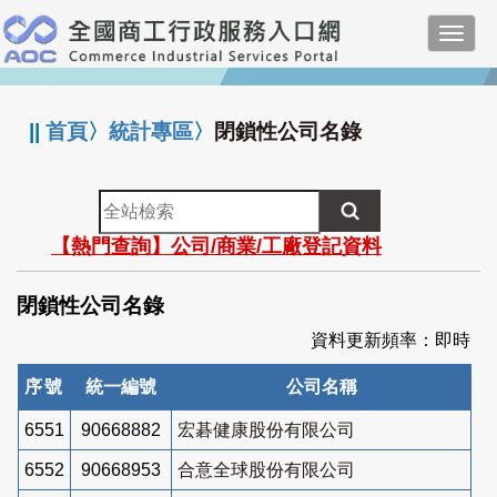
跳
Toggl
到
navig
主
:::
要
內
||
首頁
〉
統計專區
〉
閉鎖性公司名錄
容
全
站
【熱門查詢】公司/商業/工廠登記資料
檢
索
閉鎖性公司名錄
資料更新頻率：即時
序號
統一編號
公司名稱
6551
90668882
宏碁健康股份有限公司
6552
90668953
合意全球股份有限公司