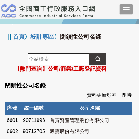
跳
Toggl
到
navig
主
:::
要
內
||
首頁
〉
統計專區
〉
閉鎖性公司名錄
容
全
站
【熱門查詢】公司/商業/工廠登記資料
檢
索
閉鎖性公司名錄
資料更新頻率：即時
序號
統一編號
公司名稱
6601
90711993
首寶資產管理股份有限公司
6602
90712705
毅藝股份有限公司