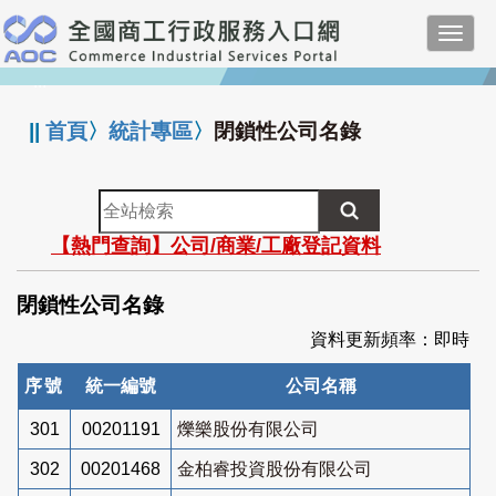
跳
Toggl
到
navig
主
:::
要
內
||
首頁
〉
統計專區
〉
閉鎖性公司名錄
容
全
站
【熱門查詢】公司/商業/工廠登記資料
檢
索
閉鎖性公司名錄
資料更新頻率：即時
序號
統一編號
公司名稱
301
00201191
爍樂股份有限公司
302
00201468
金柏睿投資股份有限公司