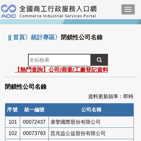
跳
Toggl
到
navig
主
:::
要
內
||
首頁
〉
統計專區
〉
閉鎖性公司名錄
容
全
站
【熱門查詢】公司/商業/工廠登記資料
檢
索
閉鎖性公司名錄
資料更新頻率：即時
序號
統一編號
公司名稱
101
00072437
康擎國際股份有限公司
102
00073793
昆兆益公益股份有限公司