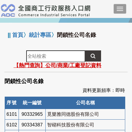
跳
Toggl
到
navig
主
:::
要
內
||
首頁
〉
統計專區
〉
閉鎖性公司名錄
容
全
站
【熱門查詢】公司/商業/工廠登記資料
檢
索
閉鎖性公司名錄
資料更新頻率：即時
序號
統一編號
公司名稱
6101
90332965
覓樂雅同德股份有限公司
6102
90334387
智砌科技股份有限公司