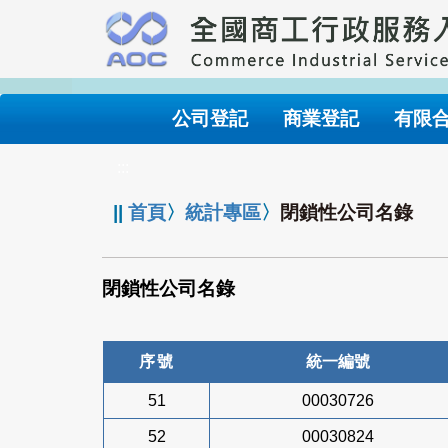
跳
到
主
要
內
公司登記
商業登記
有限
容
:::
||
首頁
〉
統計專區
〉
閉鎖性公司名錄
閉鎖性公司名錄
序號
統一編號
51
00030726
52
00030824