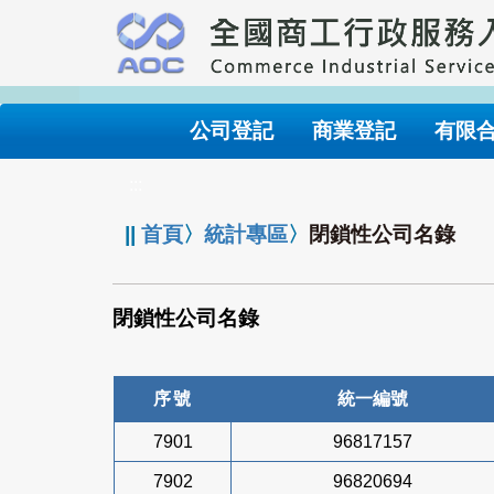
跳
到
主
要
內
公司登記
商業登記
有限
容
:::
||
首頁
〉
統計專區
〉
閉鎖性公司名錄
閉鎖性公司名錄
序號
統一編號
7901
96817157
7902
96820694