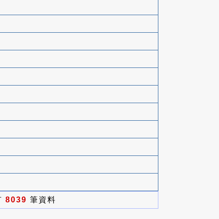
有
8039
筆資料