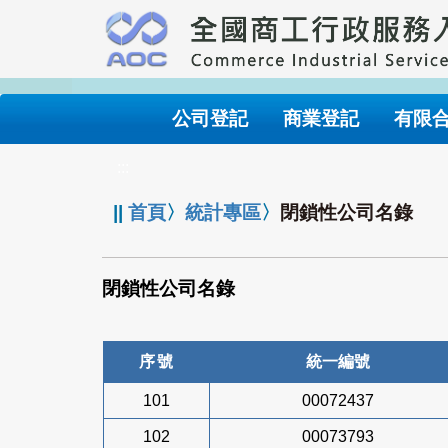
跳
到
主
要
內
公司登記
商業登記
有限
容
:::
||
首頁
〉
統計專區
〉
閉鎖性公司名錄
閉鎖性公司名錄
序號
統一編號
101
00072437
102
00073793