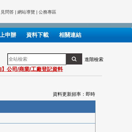
常見問答
|
網站導覽
|
公務專區
上申辦
資料下載
相關連結
全
進階檢索
站
】公司/商業/工廠登記資料
檢
索
資料更新頻率：即時