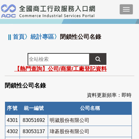
跳
Toggl
到
navig
主
:::
要
內
||
首頁
〉
統計專區
〉
閉鎖性公司名錄
容
全
站
【熱門查詢】公司/商業/工廠登記資料
檢
索
閉鎖性公司名錄
資料更新頻率：即時
序號
統一編號
公司名稱
4301
83051692
明崴股份有限公司
4302
83053137
瑋碁股份有限公司