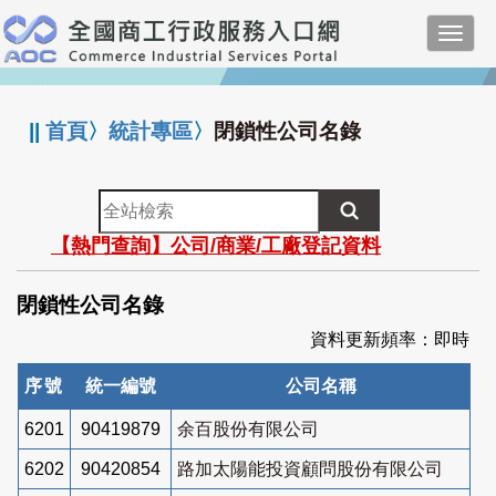
跳
Toggl
到
navig
主
:::
要
內
||
首頁
〉
統計專區
〉
閉鎖性公司名錄
容
全
站
【熱門查詢】公司/商業/工廠登記資料
檢
索
閉鎖性公司名錄
資料更新頻率：即時
序號
統一編號
公司名稱
6201
90419879
余百股份有限公司
6202
90420854
路加太陽能投資顧問股份有限公司