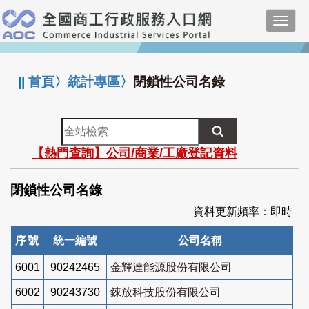
跳
Toggl
到
navig
主
:::
要
內
||
首頁
〉
統計專區
〉
閉鎖性公司名錄
容
全
站
【熱門查詢】公司/商業/工廠登記資料
檢
索
閉鎖性公司名錄
資料更新頻率：即時
序號
統一編號
公司名稱
6001
90242465
金輝達能源股份有限公司
6002
90243730
錸放科技股份有限公司