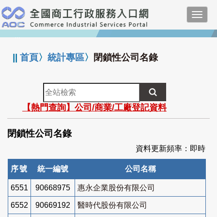
跳
Toggl
到
navig
主
:::
要
內
||
首頁
〉
統計專區
〉
閉鎖性公司名錄
容
全
站
【熱門查詢】公司/商業/工廠登記資料
檢
索
閉鎖性公司名錄
資料更新頻率：即時
序號
統一編號
公司名稱
6551
90668975
惠永企業股份有限公司
6552
90669192
醫時代股份有限公司