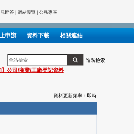
常見問答
|
網站導覽
|
公務專區
上申辦
資料下載
相關連結
全
進階檢索
站
】公司/商業/工廠登記資料
檢
索
資料更新頻率：即時