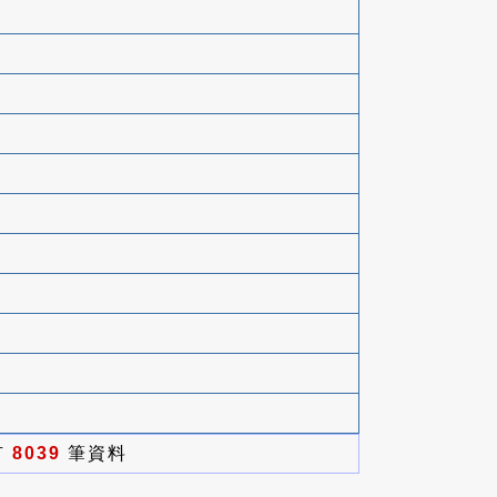
有
8039
筆資料