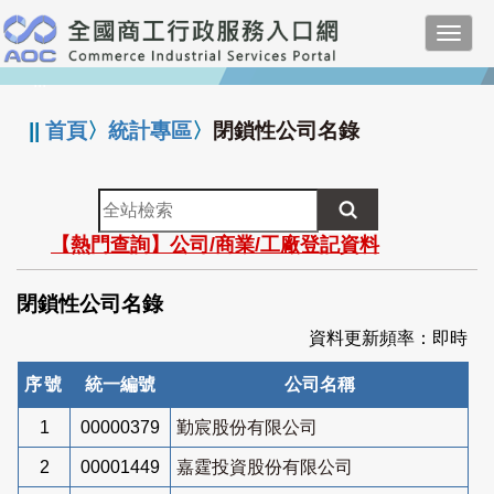
跳
Toggl
到
navig
主
:::
要
內
||
首頁
〉
統計專區
〉
閉鎖性公司名錄
容
全
站
【熱門查詢】公司/商業/工廠登記資料
檢
索
閉鎖性公司名錄
資料更新頻率：即時
序號
統一編號
公司名稱
1
00000379
勤宸股份有限公司
2
00001449
嘉霆投資股份有限公司