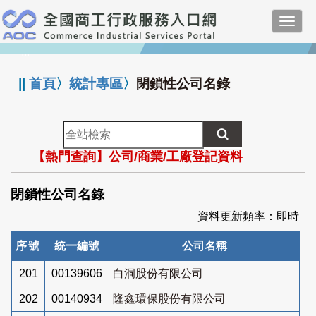
跳
Toggl
到
navig
主
:::
要
內
||
首頁
〉
統計專區
〉
閉鎖性公司名錄
容
全
站
【熱門查詢】公司/商業/工廠登記資料
檢
索
閉鎖性公司名錄
資料更新頻率：即時
序號
統一編號
公司名稱
201
00139606
白洞股份有限公司
202
00140934
隆鑫環保股份有限公司