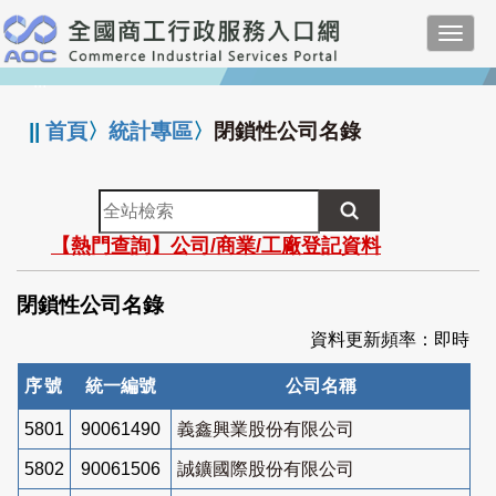
跳
Toggl
到
navig
主
:::
要
內
||
首頁
〉
統計專區
〉
閉鎖性公司名錄
容
全
站
【熱門查詢】公司/商業/工廠登記資料
檢
索
閉鎖性公司名錄
資料更新頻率：即時
序號
統一編號
公司名稱
5801
90061490
義鑫興業股份有限公司
5802
90061506
誠鑛國際股份有限公司