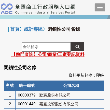
跳
Toggl
到
navig
主
:::
要
內
||
首頁
〉
統計專區
〉
閉鎖性公司名錄
容
全
站
【熱門查詢】公司/商業/工廠登記資料
檢
索
閉鎖性公司名錄
資料更新頻率：即時
序號
統一編號
公司名稱
1
00000379
勤宸股份有限公司
2
00001449
嘉霆投資股份有限公司