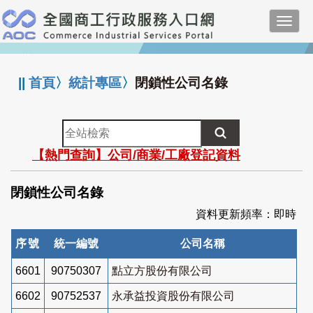
跳
Toggl
到
navig
主
:::
要
內
||
首頁
〉
統計專區
〉
閉鎖性公司名錄
容
全
站
【熱門查詢】公司/商業/工廠登記資料
檢
索
閉鎖性公司名錄
資料更新頻率：即時
序號
統一編號
公司名稱
6601
90750307
點立方股份有限公司
6602
90752537
永承益投資股份有限公司