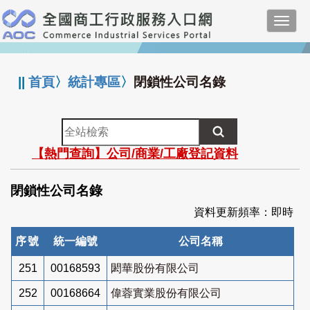
跳
Toggl
到
navig
主
:::
要
內
||
首頁
〉
統計專區
〉
閉鎖性公司名錄
容
全
站
【熱門查詢】公司/商業/工廠登記資料
檢
索
閉鎖性公司名錄
資料更新頻率：即時
序號
統一編號
公司名稱
251
00168593
閎華股份有限公司
252
00168664
偉蓉實業股份有限公司