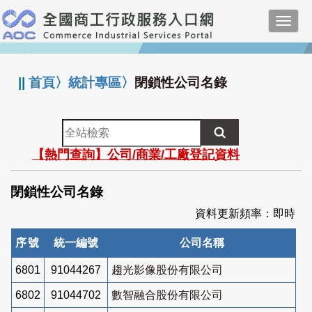
跳
Toggl
到
navig
主
:::
要
內
||
首頁
〉
統計專區
〉
閉鎖性公司名錄
容
全
站
【熱門查詢】公司/商業/工廠登記資料
檢
索
閉鎖性公司名錄
資料更新頻率：即時
序號
統一編號
公司名稱
6801
91044267
趨光影像股份有限公司
6802
91044702
數智融合股份有限公司