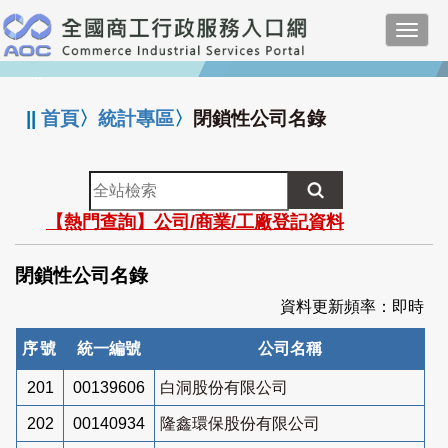
跳
Toggl
到
navig
主
:::
要
內
||
首頁
〉
統計專區
〉
閉鎖性公司名錄
容
全
站
【熱門查詢】公司/商業/工廠登記資料
檢
索
閉鎖性公司名錄
資料更新頻率：即時
序號
統一編號
公司名稱
201
00139606
白洞股份有限公司
202
00140934
隆鑫環保股份有限公司