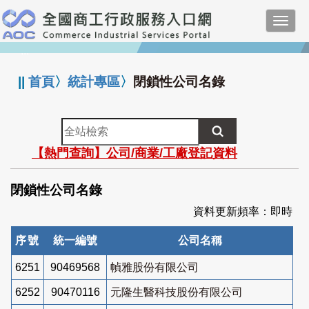
跳
Toggl
到
navig
主
:::
要
內
||
首頁
〉
統計專區
〉
閉鎖性公司名錄
容
全
站
【熱門查詢】公司/商業/工廠登記資料
檢
索
閉鎖性公司名錄
資料更新頻率：即時
序號
統一編號
公司名稱
6251
90469568
幀雅股份有限公司
6252
90470116
元隆生醫科技股份有限公司