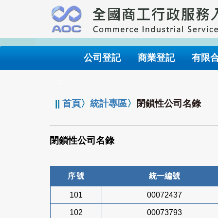
跳
到
主
要
內
公司登記
商業登記
有限
容
:::
||
首頁
〉
統計專區
〉
閉鎖性公司名錄
閉鎖性公司名錄
序號
統一編號
101
00072437
102
00073793