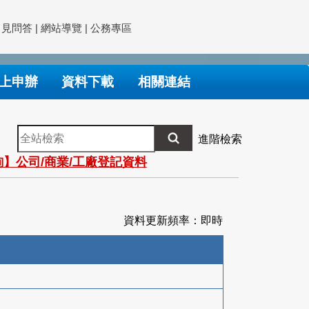
常見問答
|
網站導覽
|
公務專區
上申辦
資料下載
相關連結
全
進階檢索
站
】公司/商業/工廠登記資料
檢
索
資料更新頻率：即時