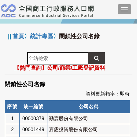
跳
Toggl
到
navig
主
:::
要
內
||
首頁
〉
統計專區
〉
閉鎖性公司名錄
容
全
站
【熱門查詢】公司/商業/工廠登記資料
檢
索
閉鎖性公司名錄
資料更新頻率：即時
序號
統一編號
公司名稱
1
00000379
勤宸股份有限公司
2
00001449
嘉霆投資股份有限公司