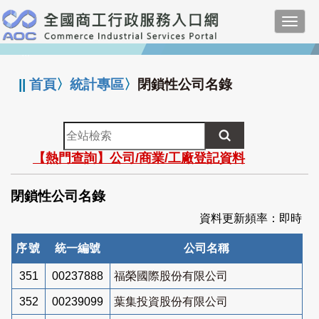
跳
Toggl
到
navig
主
:::
要
內
||
首頁
〉
統計專區
〉
閉鎖性公司名錄
容
全
站
【熱門查詢】公司/商業/工廠登記資料
檢
索
閉鎖性公司名錄
資料更新頻率：即時
序號
統一編號
公司名稱
351
00237888
福榮國際股份有限公司
352
00239099
葉集投資股份有限公司