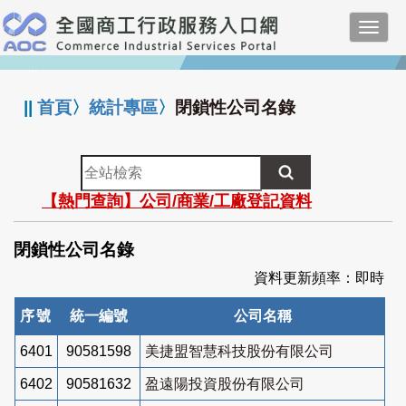
跳
Toggl
到
navig
主
:::
要
內
||
首頁
〉
統計專區
〉
閉鎖性公司名錄
容
全
站
【熱門查詢】公司/商業/工廠登記資料
檢
索
閉鎖性公司名錄
資料更新頻率：即時
序號
統一編號
公司名稱
6401
90581598
美捷盟智慧科技股份有限公司
6402
90581632
盈遠陽投資股份有限公司