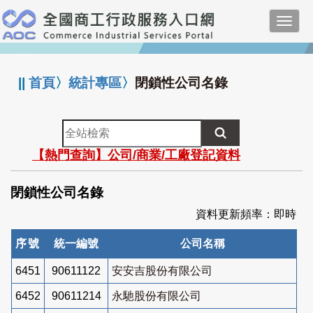
跳
Toggl
到
navig
主
:::
要
內
||
首頁
〉
統計專區
〉
閉鎖性公司名錄
容
全
站
【熱門查詢】公司/商業/工廠登記資料
檢
索
閉鎖性公司名錄
資料更新頻率：即時
序號
統一編號
公司名稱
6451
90611122
安安吉股份有限公司
6452
90611214
永馳股份有限公司