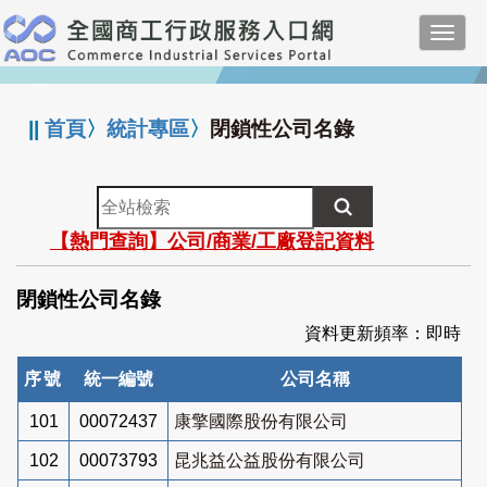
跳
Toggl
到
navig
主
:::
要
內
||
首頁
〉
統計專區
〉
閉鎖性公司名錄
容
全
站
【熱門查詢】公司/商業/工廠登記資料
檢
索
閉鎖性公司名錄
資料更新頻率：即時
序號
統一編號
公司名稱
101
00072437
康擎國際股份有限公司
102
00073793
昆兆益公益股份有限公司