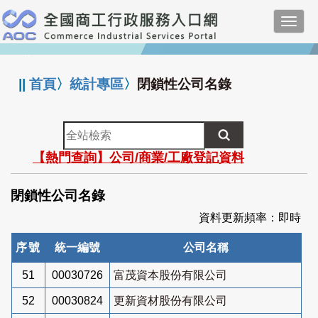
跳
Toggl
到
navig
主
:::
要
內
||
首頁
〉
統計專區
〉
閉鎖性公司名錄
容
全
站
【熱門查詢】公司/商業/工廠登記資料
檢
索
閉鎖性公司名錄
資料更新頻率：即時
序號
統一編號
公司名稱
51
00030726
富茂資本股份有限公司
52
00030824
更新資材股份有限公司