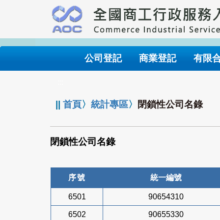
跳
到
主
要
內
公司登記
商業登記
有限
容
:::
||
首頁
〉
統計專區
〉
閉鎖性公司名錄
閉鎖性公司名錄
序號
統一編號
6501
90654310
6502
90655330