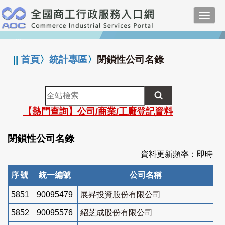
跳
Toggl
到
navig
主
:::
要
內
||
首頁
〉
統計專區
〉
閉鎖性公司名錄
容
全
站
【熱門查詢】公司/商業/工廠登記資料
檢
索
閉鎖性公司名錄
資料更新頻率：即時
序號
統一編號
公司名稱
5851
90095479
展昇投資股份有限公司
5852
90095576
紹芝成股份有限公司